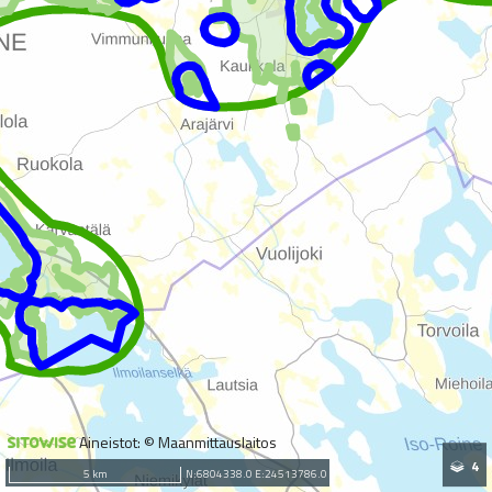
Aineistot: © Maanmittauslaitos
4
5 km
N:6804338.0 E:24513786.0